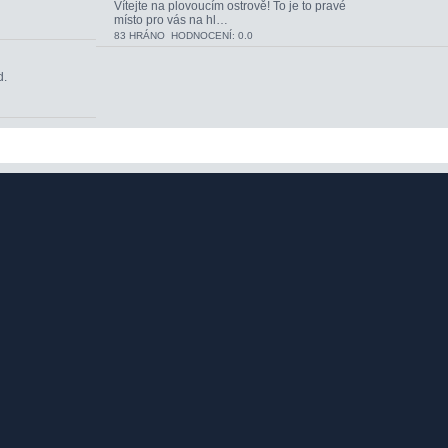
Vítejte na plovoucím ostrově! To je to pravé
místo pro vás na hl…
83 HRÁNO HODNOCENÍ: 0.0
d.