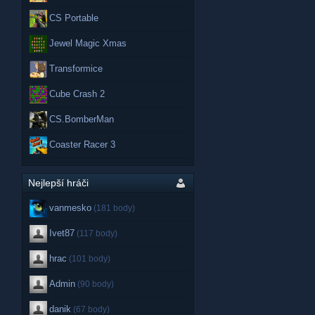
CS Portable
Jewel Magic Xmas
Transformice
Cube Crash 2
CS.BomberMan
Coaster Racer 3
Nejlepší hráči
vanmesko
(181 body)
Ivet87
(117 body)
hrac
(101 body)
Admin
(90 body)
danik
(67 body)