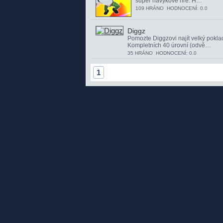
super návykové hře. H…
109 HRÁNO HODNOCENÍ: 0.0
Diggz
Pomozte Diggzovi najít velký pokla
Kompletních 40 úrovní (odvě…
35 HRÁNO HODNOCENÍ: 0.0
1