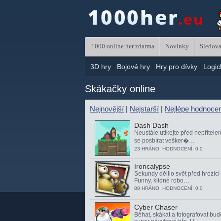
1000 online her zdarma
Novinky
Sledova
3D hry
|
Bojové hry
|
Hry pro dívky
|
Logic
Skákačky online
Nejnovější
|
Nejstarší
|
Nejlépe hodnoce
Dash Dash
Neustále utíkejte před nepřítele
se posbírat vešker�…
23 HRÁNO HODNOCENÍ: 0.0
Ironcalypse
Sekundy dělilo svět před hrozící 
Funny, klidné robo…
88 HRÁNO HODNOCENÍ: 0.0
Cyber Chaser
Běhat, skákat a fotografovat bude