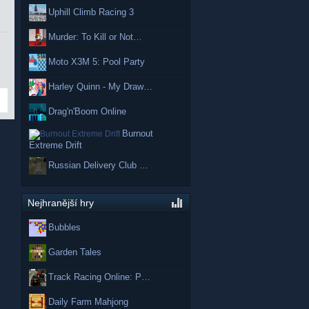
Uphill Climb Racing 3
Murder: To Kill or Not…
Moto X3M 5: Pool Party
Harley Quinn - My Draw…
Drag'n'Boom Online
Burnout
Extreme Drift
Russian Delivery Club …
Nejhranější hry
Bubbles
Garden Tales
Track Racing Online: P…
Daily Farm Mahjong