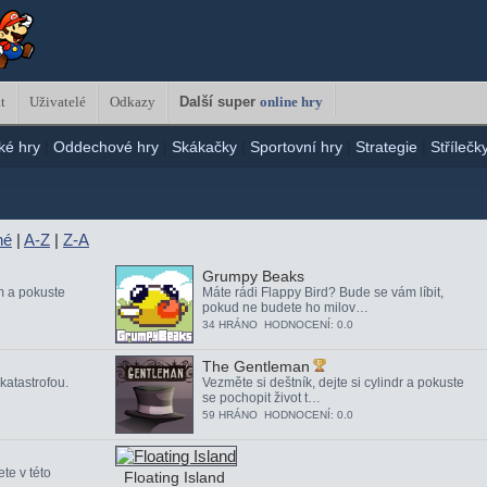
t
Uživatelé
Odkazy
Další super
online hry
ké hry
|
Oddechové hry
|
Skákačky
|
Sportovní hry
|
Strategie
|
Střílečk
né
|
A-Z
|
Z-A
Grumpy Beaks
m a pokuste
Máte rádi Flappy Bird? Bude se vám líbit,
pokud ne budete ho milov…
34 HRÁNO HODNOCENÍ: 0.0
The Gentleman
katastrofou.
Vezměte si deštník, dejte si cylindr a pokuste
se pochopit život t…
59 HRÁNO HODNOCENÍ: 0.0
te v této
Floating Island