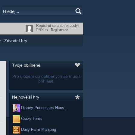
Registruj se a sbírej body!
Přihlas
Registrace
y
|
Závodní hry
Tvoje oblíbené
Pro uložení do oblíbených se musíš
přihlásit.
Nejnovější hry
Disney Princesses Hous…
Crazy Tenis
Daily Farm Mahjong