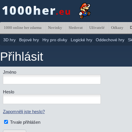
1000 online her zdarma
Novinky
Sledovat
Uživatelé
Odkazy
D
3D hry
|
Bojové hry
|
Hry pro dívky
|
Logické hry
|
Oddechové hry
|
S
Přihlásit
Jméno
Heslo
Zapomněli jste heslo?
Trvale přihlášen