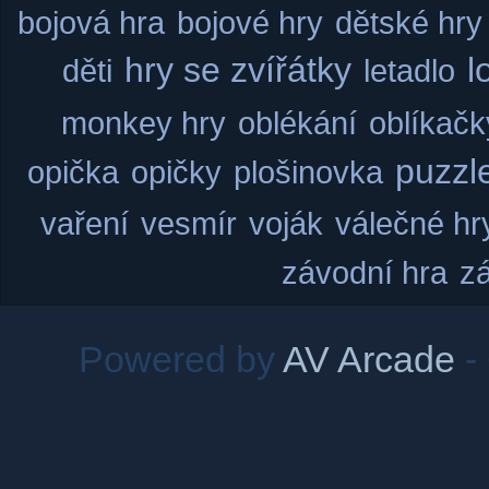
bojová hra
bojové hry
dětské hry
hry se zvířátky
l
děti
letadlo
monkey hry
oblékání
oblíkačk
puzzl
opička
opičky
plošinovka
vaření
vesmír
voják
válečné hr
závodní hra
z
Powered by
AV Arcade
-