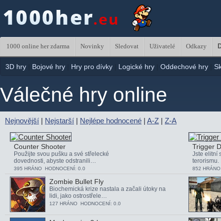
1000 online her zdarma
Novinky
Sledovat
Uživatelé
Odkazy
D
3D hry
|
Bojové hry
|
Hry pro dívky
|
Logické hry
|
Oddechové hry
|
S
Válečné hry online
Nejnovější
|
Nejstarší
|
Nejlépe hodnocené
|
A-Z
|
Z-A
Counter Shooter
Trigger 
Použijte svou pušku a své střelecké
Jste elitní
dovednosti, abyste odstranili…
terorismu
395 HRÁNO HODNOCENÍ: 0.0
852 HRÁNO
Zombie Bullet Fly
Biochemická krize nastala a začali útoky na
lidi, jako ostrostřele…
127 HRÁNO HODNOCENÍ: 0.0