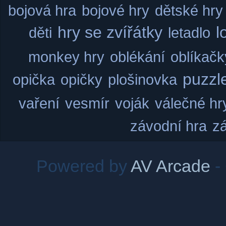
bojová hra
bojové hry
dětské hry
hry se zvířátky
l
děti
letadlo
monkey hry
oblékání
oblíkačk
puzzl
opička
opičky
plošinovka
vaření
vesmír
voják
válečné hr
závodní hra
z
Powered by
AV Arcade
-