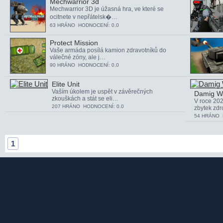
Mechwarrior 3d
Mechwarrior 3D je úžasná hra, ve které se
ocitnete v nepřátelsk�…
63 HRÁNO HODNOCENÍ: 0.0
Protect Mission
Vaše armáda posílá kamion zdravotníků do
válečné zóny, ale j…
90 HRÁNO HODNOCENÍ: 0.0
Elite Unit
Vaším úkolem je uspět v závěrečných
Damig Wa
zkouškách a stát se eli…
V roce 202
207 HRÁNO HODNOCENÍ: 0.0
zbytek zdr
54 HRÁNO 
1