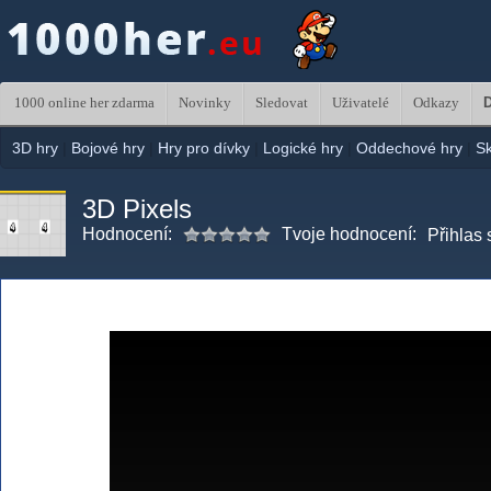
1000 online her zdarma
Novinky
Sledovat
Uživatelé
Odkazy
D
3D hry
|
Bojové hry
|
Hry pro dívky
|
Logické hry
|
Oddechové hry
|
S
3D Pixels
Hodnocení:
Tvoje hodnocení:
Přihlas 