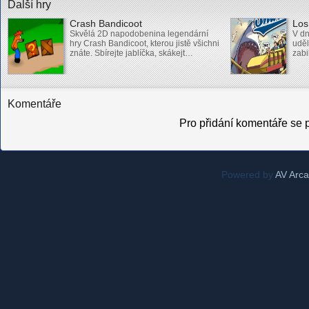
Další hry
Crash Bandicoot
Los
Skvělá 2D napodobenina legendární
V dn
hry Crash Bandicoot, kterou jistě všichni
uděl
znáte. Sbírejte jablíčka, skákejt…
zabi
Komentáře
Pro přidání komentáře se p
Powered by
AV Arc