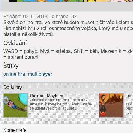
Přidáno: 03.11.2018 x hráno: 32
Skvělá online hra, ve které budete muset ničit vše kolem 
Hra nabízí hru v roli osamoceného vojáka, který má u seb
pistoli a několik životů.
Ovládání
WASD = pohyb, Myš = střelba, Shift = běh, Mezerník = sk
= sbírání zbraní
Štítky
online hra
multiplayer
Další hry
Railroad Mayhem
Tes
Zábavná online hra, ve které máte za
Dnes
úkol stavět kolejiště pro vláček. Snažte
zákl
se udělat vše proto, aby sbí…
přic
Tes
Komentáře