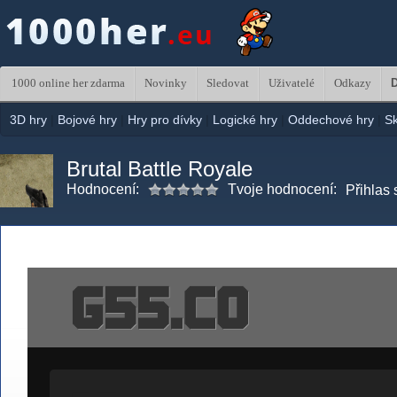
1000 online her zdarma
Novinky
Sledovat
Uživatelé
Odkazy
D
3D hry
|
Bojové hry
|
Hry pro dívky
|
Logické hry
|
Oddechové hry
|
S
Brutal Battle Royale
Hodnocení:
Tvoje hodnocení:
Přihlas 