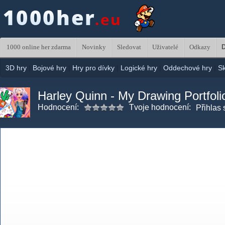
1000 online her zdarma
Novinky
Sledovat
Uživatelé
Odkazy
D
3D hry
|
Bojové hry
|
Hry pro dívky
|
Logické hry
|
Oddechové hry
|
S
Harley Quinn - My Drawing Portfoli
Hodnocení:
Tvoje hodnocení:
Přihlas 