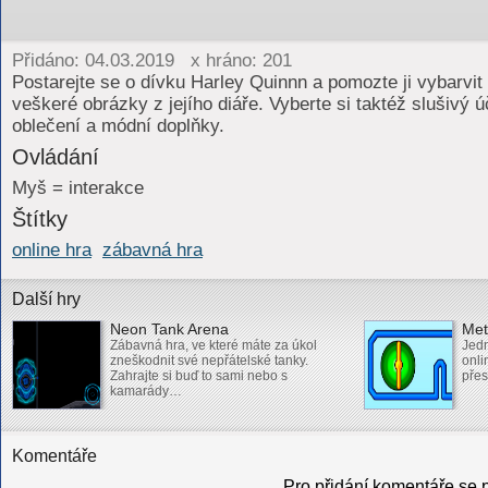
Přidáno: 04.03.2019 x hráno: 201
Postarejte se o dívku Harley Quinnn a pomozte ji vybarvit
veškeré obrázky z jejího diáře. Vyberte si taktéž slušivý ú
oblečení a módní doplňky.
Ovládání
Myš = interakce
Štítky
online hra
zábavná hra
Další hry
Neon Tank Arena
Met
Zábavná hra, ve které máte za úkol
Jed
zneškodnit své nepřátelské tanky.
onli
Zahrajte si buď to sami nebo s
přes
kamarády…
Komentáře
Pro přidání komentáře se p