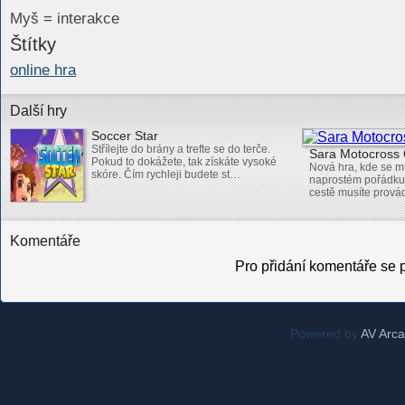
Myš = interakce
Štítky
online hra
Další hry
Soccer Star
Střílejte do brány a trefte se do terče.
Sara Motocross 
Pokud to dokážete, tak získáte vysoké
Nová hra, kde se mu
skóre. Čím rychleji budete st…
naprostém pořádku d
cestě musíte provád
Komentáře
Pro přidání komentáře se p
Powered by
AV Arc