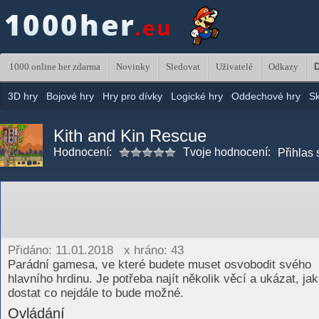
1000 online her zdarma
Novinky
Sledovat
Uživatelé
Odkazy
D
3D hry
|
Bojové hry
|
Hry pro dívky
|
Logické hry
|
Oddechové hry
|
S
Kith and Kin Rescue
Hodnocení:
Tvoje hodnocení:
Přihlas 
Přidáno: 11.01.2018 x hráno: 43
Parádní gamesa, ve které budete muset osvobodit svého
hlavního hrdinu. Je potřeba najít několik věcí a ukázat, ja
dostat co nejdále to bude možné.
Ovládání