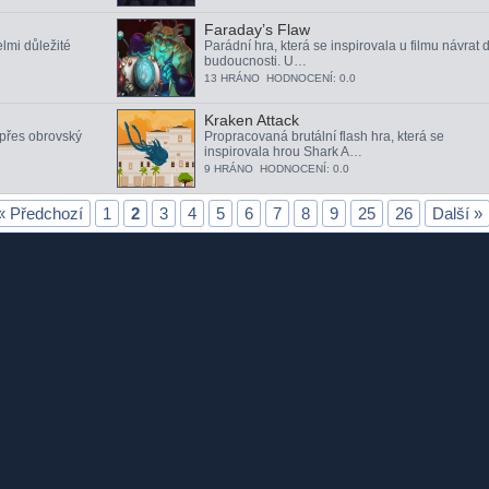
Faraday’s Flaw
lmi důležité
Parádní hra, která se inspirovala u filmu návrat 
budoucnosti. U…
13 HRÁNO HODNOCENÍ: 0.0
Kraken Attack
 přes obrovský
Propracovaná brutální flash hra, která se
inspirovala hrou Shark A…
9 HRÁNO HODNOCENÍ: 0.0
« Předchozí
1
2
3
4
5
6
7
8
9
25
26
Další »