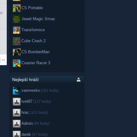
CS Portable
do
Jewel Magic Xmas
Transformice
Cube Crash 2
CS.BomberMan
...
Coaster Racer 3
Nejlepší hráči
vanmesko
(181 body)
Ivet87
(117 body)
hrac
(101 body)
Admin
(90 body)
danik
(67 body)