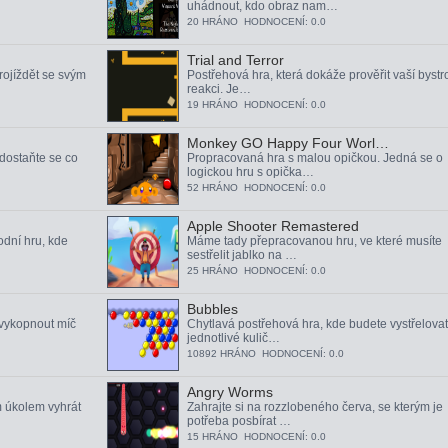
uhádnout, kdo obraz nam…
20 HRÁNO HODNOCENÍ: 0.0
Trial and Terror
rojíždět se svým
Postřehová hra, která dokáže prověřit vaší bystr
reakci. Je…
19 HRÁNO HODNOCENÍ: 0.0
Monkey GO Happy Four Worl…
 dostaňte se co
Propracovaná hra s malou opičkou. Jedná se o
logickou hru s opička…
52 HRÁNO HODNOCENÍ: 0.0
Apple Shooter Remastered
dní hru, kde
Máme tady přepracovanou hru, ve které musíte
sestřelit jablko na …
25 HRÁNO HODNOCENÍ: 0.0
Bubbles
 vykopnout míč
Chytlavá postřehová hra, kde budete vystřelovat
jednotlivé kulič…
10892 HRÁNO HODNOCENÍ: 0.0
Angry Worms
m úkolem vyhrát
Zahrajte si na rozzlobeného červa, se kterým je
potřeba posbírat …
15 HRÁNO HODNOCENÍ: 0.0