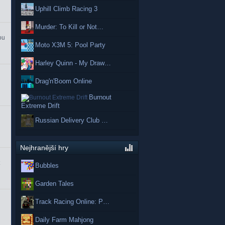
Uphill Climb Racing 3
Murder: To Kill or Not…
ou
Moto X3M 5: Pool Party
Harley Quinn - My Draw…
Drag'n'Boom Online
Burnout
Extreme Drift
Russian Delivery Club …
Nejhranější hry
Bubbles
Garden Tales
Track Racing Online: P…
Daily Farm Mahjong