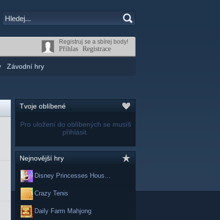
Registruj se a sbírej body!
Přihlas
Registrace
y
|
Závodní hry
Tvoje oblíbené
Pro uložení do oblíbených se musíš
přihlásit.
Nejnovější hry
Disney Princesses Hous…
Crazy Tenis
Daily Farm Mahjong