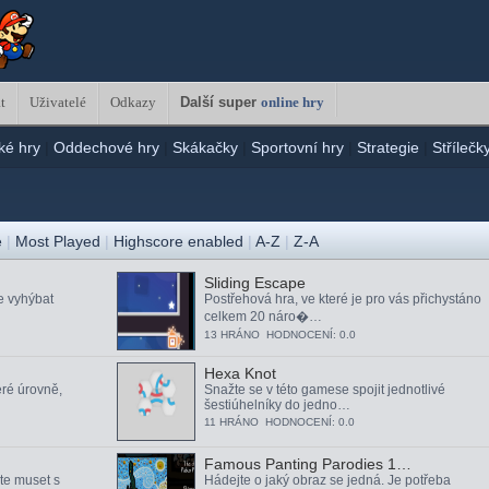
t
Uživatelé
Odkazy
Další super
online hry
ké hry
|
Oddechové hry
|
Skákačky
|
Sportovní hry
|
Strategie
|
Střílečk
é
|
Most Played
|
Highscore enabled
|
A-Z
|
Z-A
Sliding Escape
e vyhýbat
Postřehová hra, ve které je pro vás přichystáno
celkem 20 náro�…
13 HRÁNO HODNOCENÍ: 0.0
Hexa Knot
eré úrovně,
Snažte se v této gamese spojit jednotlivé
šestiúhelníky do jedno…
11 HRÁNO HODNOCENÍ: 0.0
Famous Panting Parodies 1…
te muset s
Hádejte o jaký obraz se jedná. Je potřeba