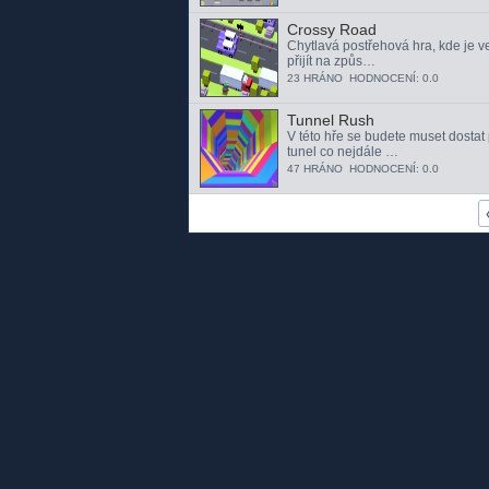
Crossy Road
Chytlavá postřehová hra, kde je ve
přijít na způs…
23 HRÁNO HODNOCENÍ: 0.0
Tunnel Rush
V této hře se budete muset dostat
tunel co nejdále …
47 HRÁNO HODNOCENÍ: 0.0