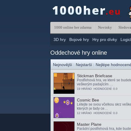
1000 online her zdarma
Novinky
Sledova
3D hry
|
Bojové hry
|
Hry pro dívky
|
Logic
Oddechové hry online
Nejnovější
|
Nejstarší
|
Nejlépe hodnocen
Stickman Briefcase
Postřehová hra, ve které se budet
veškerým padajícím …
19 HRÁNO HODNOCENÍ: 0.0
Cosmic Bee
Létejte se svou včelkou skrz vešk
kterých je tady ce…
12 HRÁNO HODNOCENÍ: 0.0
Master Plane
Parádní postřehová hra, kde bude