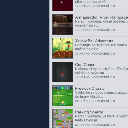
pilotem překonat vše …
17 HRÁNO HODNOCENÍ: 0.0
Armageddon River Rampage
Parádní gamesa, kde je potřeba p
vojákem na č…
13 HRÁNO HODNOCENÍ: 0.0
Yellow Ball Adventure
Pohybujte se se žlutou kuličkou a
možná nejdále. …
36 HRÁNO HODNOCENÍ: 0.0
Cop Chase
K dispozici máme skvělou 2D závo
sbíráte se svým au…
18 HRÁNO HODNOCENÍ: 0.0
Freekick Classic
V této hře se budete muset snažit
do brány. Najdě…
24 HRÁNO HODNOCENÍ: 0.0
Parking Smarty
Parádní gamesa, ve které je vaší
tento závod pr…
23 HRÁNO HODNOCENÍ: 0.0