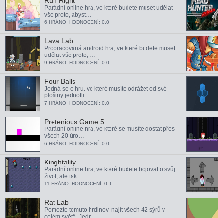
Run Right
Parádní online hra, ve které budete muset udělat
vše proto, abyst…
6 HRÁNO HODNOCENÍ: 0.0
Lava Lab
Propracovaná android hra, ve které budete muset
udělat vše proto, …
9 HRÁNO HODNOCENÍ: 0.0
Four Balls
Jedná se o hru, ve které musíte odrážet od své
plošiny jednotli…
7 HRÁNO HODNOCENÍ: 0.0
Pretenious Game 5
Parádní online hra, ve které se musíte dostat přes
všech 20 úro…
6 HRÁNO HODNOCENÍ: 0.0
Kinghtality
Parádní online hra, ve které budete bojovat o svůj
život, ale tak…
11 HRÁNO HODNOCENÍ: 0.0
Rat Lab
Pomozte tomuto hrdinovi najít všech 42 sýrů v
celém světě. Jedn…