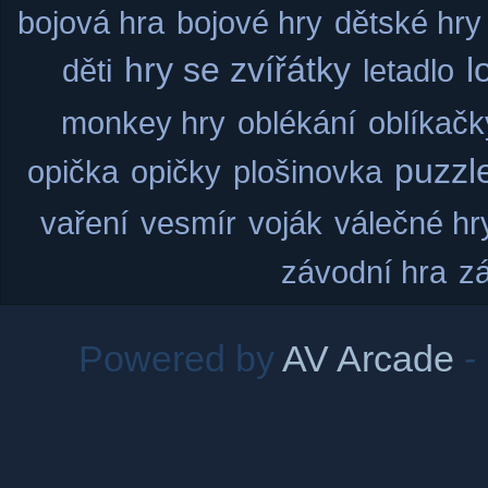
bojová hra
bojové hry
dětské hry
hry se zvířátky
l
děti
letadlo
monkey hry
oblékání
oblíkačk
puzzl
opička
opičky
plošinovka
vaření
vesmír
voják
válečné hr
závodní hra
z
Powered by
AV Arcade
-