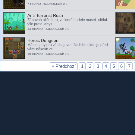
7 HRÁNO HODNOCENÍ: 0.0
Anti-Terrorist Rush
Zábavná akční hra, ve které budete muset udělat
vše proto, abys…
13 HRÁNO HODNOCENÍ: 0.0
Heroic Dungeon
Máme tady pro vás bojovou flash hru, kde je před
vámi několik vel…
10 HRÁNO HODNOCENÍ: 0.0
« Předchozí
1
2
3
4
5
6
7