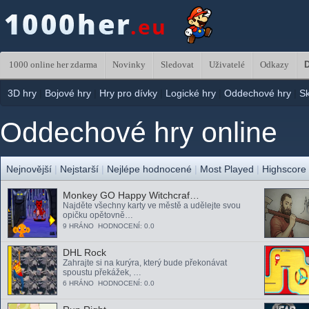
1000 online her zdarma
Novinky
Sledovat
Uživatelé
Odkazy
D
3D hry
|
Bojové hry
|
Hry pro dívky
|
Logické hry
|
Oddechové hry
|
S
Oddechové hry online
Nejnovější
|
Nejstarší
|
Nejlépe hodnocené
|
Most Played
|
Highscore
Monkey GO Happy Witchcraf…
Najděte všechny karty ve městě a udělejte svou
opičku opětovně…
9 HRÁNO HODNOCENÍ: 0.0
DHL Rock
Zahrajte si na kurýra, který bude překonávat
spoustu překážek, …
6 HRÁNO HODNOCENÍ: 0.0