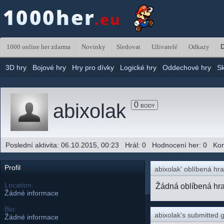
1000 online her zdarma
Novinky
Sledovat
Uživatelé
Odkazy
D
3D hry
|
Bojové hry
|
Hry pro dívky
|
Logické hry
|
Oddechové hry
|
S
abixolak
0
BODY
Poslední aktivita: 06.10.2015, 00:23 Hrál: 0 Hodnocení her: 0 K
Profil
abixolak' oblíbená hra
Location:
Žádná oblíbená hr
Žádné informace
Bio:
abixolak's submitted
Žádné informace