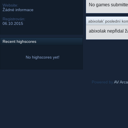
No games submitt
Website:
Žádné informace
Registrován:
abixolak' poslední ko
06.10.2015
abixolak nepřidal 
Recent highscores
No highscores yet!
Powered by
AV Arc