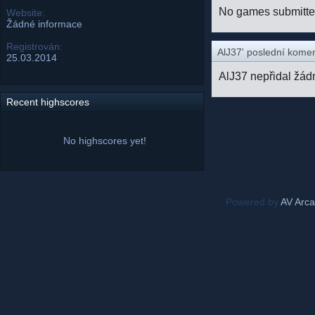
No games submitt
Website:
Žádné informace
Registrován:
AlJ37' poslední kome
25.03.2014
AlJ37 nepřidal žád
Recent highscores
No highscores yet!
Powered by
AV Arc