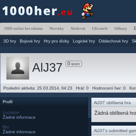
1000 online her zdarma
Novinky
Sledovat
Uživatelé
Odkazy
D
3D hry
|
Bojové hry
|
Hry pro dívky
|
Logické hry
|
Oddechové hry
|
S
AlJ37
0
BODY
Poslední aktivita: 25.03.2014, 04:23 Hrál: 0 Hodnocení her: 0 K
Profil
AlJ37' oblíbená hra
Location:
Žádná oblíbená hr
Žádné informace
Bio:
AlJ37's submitted ga
Žádné informace