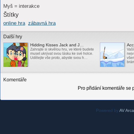
Myš = interakce
Štítky
online hra
zábavná hra
Další hry
Hidding Kisses Jack and J…
Acc
Zahrajte si skvělou hru, ve které budete
Vaší
muset ukrývat svou lásku ke své holce.
nejv
Udělejte vše proto, abyste svou h…
vše
brá
Komentáře
Pro přidání komentáře se p
Powered by
AV Arc