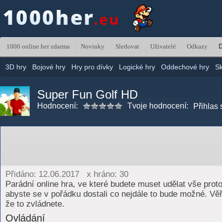
1000 online her zdarma
Novinky
Sledovat
Uživatelé
Odkazy
D
3D hry
|
Bojové hry
|
Hry pro dívky
|
Logické hry
|
Oddechové hry
|
S
Super Fun Golf HD
Hodnocení:
Tvoje hodnocení:
Přihlas 
Přidáno: 12.06.2017 x hráno: 30
Parádní online hra, ve které budete muset udělat vše proto
abyste se v pořádku dostali co nejdále to bude možné. Vě
že to zvládnete.
Ovládání