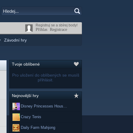
Registruj se a sbírej body!
Přihlas
Registrace
y
|
Závodní hry
Tvoje oblíbené
Pro uložení do oblíbených se musíš
přihlásit.
Nejnovější hry
Disney Princesses Hous…
Crazy Tenis
Daily Farm Mahjong