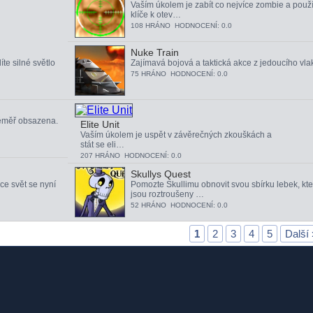
Vaším úkolem je zabít co nejvíce zombie a použí
klíče k otev…
108 HRÁNO HODNOCENÍ: 0.0
Nuke Train
te silné světlo
Zajímavá bojová a taktická akce z jedoucího vla
75 HRÁNO HODNOCENÍ: 0.0
téměř obsazena.
Elite Unit
Vaším úkolem je uspět v závěrečných zkouškách a
stát se eli…
207 HRÁNO HODNOCENÍ: 0.0
Skullys Quest
ce svět se nyní
Pomozte Skullimu obnovit svou sbírku lebek, kte
jsou roztroušeny …
52 HRÁNO HODNOCENÍ: 0.0
1
2
3
4
5
Další 