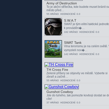
Army of Destruction
To je akční střílečka, kde budete muset bránit s
město před…
55 HRÁNO HODNOCENÍ: 0.0
S.W.A.T
SWAT je tým elitní taktické jednot
k prováděn�…
182 HRÁNO HODNOCENÍ: 0.0
SWAT Tank
Vlna terorismu je na celém světě. 
vymysleli nov�…
142 HRÁNO HODNOCENÍ: 0.0
TH Cross Fire
Zelené příšery se objevily ve městě. Vyberte si
zbraň a začně…
55 HRÁNO HODNOCENÍ: 0.0
Gunshot Cowboy
Jde do tuhého, tak pomozte kovboji dostat se d
cíle!
37 HRÁNO HODNOCENÍ: 0.0