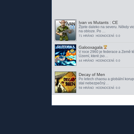
Ivan vs Mutants : CE
Žijete daleko na severu. Někdy vidí
na obloze. Po …
71 HRÁNO HODNOCENÍ: 0.0
Galooxagala
V roce 2960 je federace a Země 
Území, které jso…
44 HRÁNO HODNOCENÍ: 0.0
Decay of Men
Po letech chaosu a globální korup
stal nebezpečný…
59 HRÁNO HODNOCENÍ: 0.0