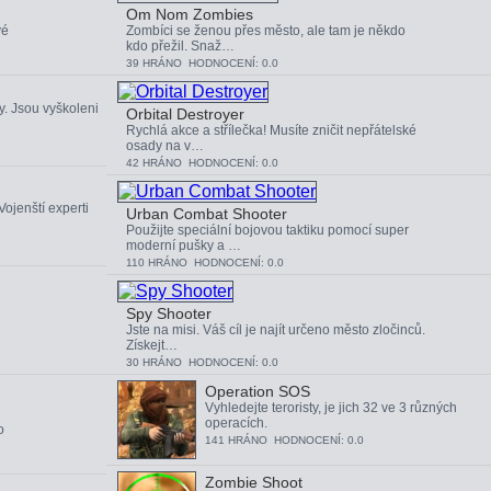
Om Nom Zombies
vé
Zombíci se ženou přes město, ale tam je někdo
kdo přežil. Snaž…
39 HRÁNO HODNOCENÍ: 0.0
ky. Jsou vyškoleni
Orbital Destroyer
Rychlá akce a střílečka! Musíte zničit nepřátelské
osady na v…
42 HRÁNO HODNOCENÍ: 0.0
Vojenští experti
Urban Combat Shooter
Použijte speciální bojovou taktiku pomocí super
moderní pušky a …
110 HRÁNO HODNOCENÍ: 0.0
Spy Shooter
Jste na misi. Váš cíl je najít určeno město zločinců.
Získejt…
30 HRÁNO HODNOCENÍ: 0.0
Operation SOS
Vyhledejte teroristy, je jich 32 ve 3 různých
operacích.
o
141 HRÁNO HODNOCENÍ: 0.0
Zombie Shoot