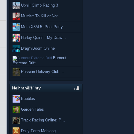
Uphill Climb Racing 3
Murder: To Kill or Not…
Moto X3M 5: Pool Party
Harley Quinn - My Draw…
Drag'n'Boom Online
Burnout
Extreme Drift
Russian Delivery Club …
Nejhranější hry
Bubbles
Garden Tales
Track Racing Online: P…
Daily Farm Mahjong