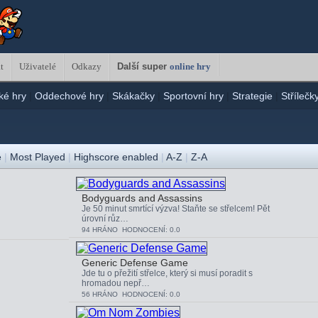
t
Uživatelé
Odkazy
Další super
online hry
ké hry
|
Oddechové hry
|
Skákačky
|
Sportovní hry
|
Strategie
|
Střílečk
é
|
Most Played
|
Highscore enabled
|
A-Z
|
Z-A
Bodyguards and Assassins
Je 50 minut smrtící výzva! Staňte se střelcem! Pět
úrovní růz…
94 HRÁNO HODNOCENÍ: 0.0
Generic Defense Game
Jde tu o přežití střelce, který si musí poradit s
hromadou nepř…
56 HRÁNO HODNOCENÍ: 0.0