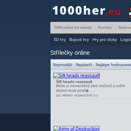
1000 online her zdarma
Novinky
Sledova
3D hry
|
Bojové hry
|
Hry pro dívky
|
Logic
Střílečky online
Nejnovější
|
Nejstarší
|
Nejlépe hodnocen
Sift heads reassault
Město je momentálně plné zločinců a vaším
úkolem bude postř�…
181 HRÁNO HODNOCENÍ: 0.0