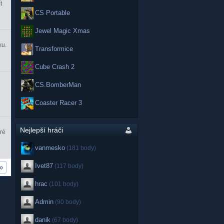
t
CS Portable
Jewel Magic Xmas
ku.
Transformice
Cube Crash 2
CS.BomberMan
Coaster Racer 3
Nejlepší hráči
ré
vanmesko
(181 body)
Ivet87
(117 body)
»
hrac
(101 body)
Admin
(90 body)
danik
(67 body)