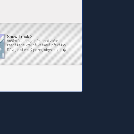
Snow Truck 2
Vaším úkolem je překonat v této
zasněžené krajině veškeré překážky.
Dávejte si velký pozor, abyste se p�…