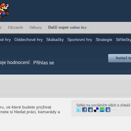
t
Uživatelé
Odkazy
Další super
online hry
ké hry
|
Oddechové hry
|
Skákačky
|
Sportovní hry
|
Strategie
|
Střílečk
Nahlaš h
oje hodnocení:
Přihlas se
Sdílej na sociálních sítích a získá
ru, ve které budete prožívat
nete si hledat práci, kamarády a