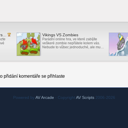
ors…
Vikings VS Zombies
ozte
Parádní online hra, ve které zabíjíte
své
veškeré zombie nepřátele kolem vás.
Nebude to vůbec jednoduché, ale mu…
o přidání komentáře se přihlaste
Powered by
AV Arcade
- Copyright
AV Scripts
2006-2026