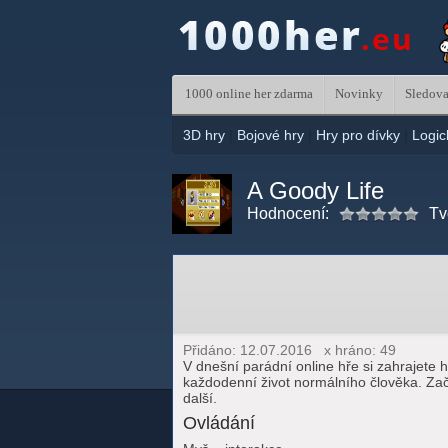
1000 online her zdarma
Novinky
Sledova
3D hry
|
Bojové hry
|
Hry pro dívky
|
Logic
A Goody Life
Hodnocení:
Tv
Přidáno: 12.07.2016 x hráno: 49
V dnešní parádní online hře si zahrajete h
každodenní život normálního člověka. Zač
další.
Ovládání