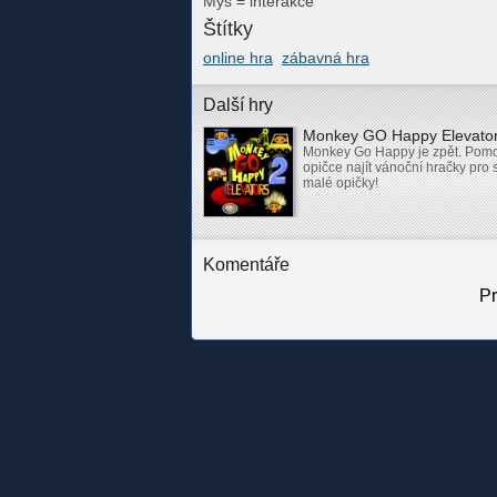
Myš = interakce
Štítky
online hra
zábavná hra
Další hry
Monkey GO Happy Elevat
Monkey Go Happy je zpět. Pom
opičce najít vánoční hračky pro 
malé opičky!
Komentáře
Pr