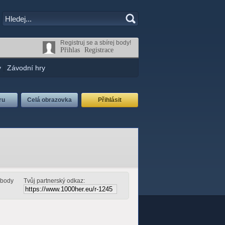
Registruj se a sbírej body!
Přihlas
Registrace
y
|
Závodní hry
ru
Celá obrazovka
Přihlásit
š body
Tvůj partnerský odkaz: