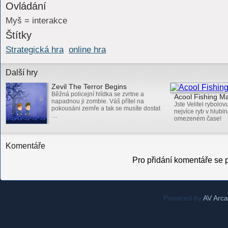
Ovládání
Myš = interakce
Štítky
Strategická hra
online hra
Další hry
Zevil The Terror Begins
Běžná policejní hlídka se zvrtne a
Acool Fishing M
napadnou ji zombie. Váš přítel na
Jste Velitel rybolov
pokousáni zemře a tak se musíte dostat
nejvíce ryb v hlubi
…
omezeném čase!
Komentáře
Pro přidání komentáře se p
Powered by
AV Arc