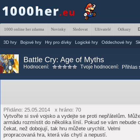
1000 online her zdarma
Novinky
Sledovat
Uživatelé
Odkazy
D
3D hry
|
Bojové hry
|
Hry pro dívky
|
Logické hry
|
Oddechové hry
|
S
Battle Cry: Age of Myths
Hodnocení:
Tvoje hodnocení:
Přihlas 
Přidáno: 25.05.2014 x hráno: 70
Vytvořte si své vojsko a vydejte se proti nepřátelům. Může
armádu rozmístit do několika línií. Pokud se vám nebude c
čekat, než dobojují, tak hru můžete urychlit. Velmi
propracovaná hra, která vás chytí a nepustí.