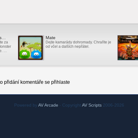
ds…
Mate
te za
Dejte kamarády dohromady. Chraňte je
Monster
od včel a dalších nepřátel.
e. …
o přidání komentáře se přihlaste
Powered by
AV Arcade
- Copyright
AV Scripts
2006-2026