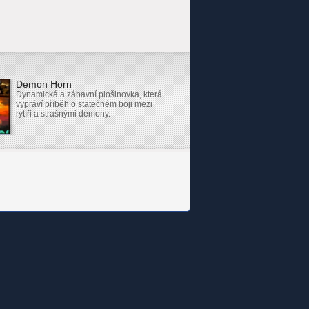
Demon Horn
Dynamická a zábavní plošinovka, která
vypráví příběh o statečném boji mezi
rytíři a strašnými démony.