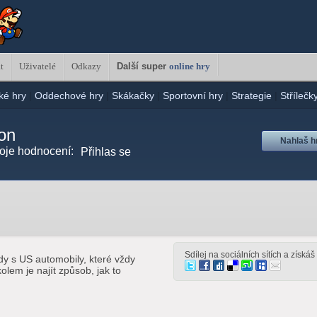
t
Uživatelé
Odkazy
Další super
online hry
ké hry
|
Oddechové hry
|
Skákačky
|
Sportovní hry
|
Strategie
|
Střílečk
on
Nahlaš h
oje hodnocení:
Přihlas se
Sdílej na sociálních sítích a získá
dy s US automobily, které vždy
olem je najít způsob, jak to