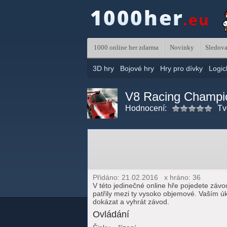
1000 online her zdarma
Novinky
Sledova
3D hry
|
Bojové hry
|
Hry pro dívky
|
Logic
V8 Racing Champi
Hodnocení:
Tv
Přidáno: 21.02.2016 x hráno: 36
V této jedinečné online hře pojedete závo
patřily mezi ty vysoko objemové. Vaším úk
dokázat a vyhrát závod.
Ovládání