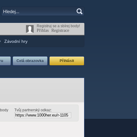
Registruj se a sbírej body!
Přihlas
Registrace
y
|
Závodní hry
ru
Celá obrazovka
Přihlásit
š body
Tvůj partnerský odkaz: