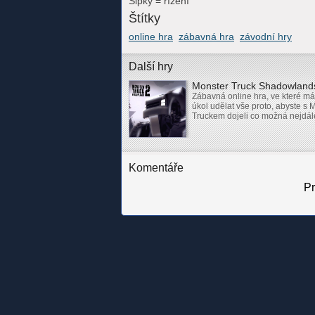
Šipky = řízení
Štítky
online hra
zábavná hra
závodní hry
Další hry
Monster Truck Shadowlan
Zábavná online hra, ve které má
úkol udělat vše proto, abyste s 
Truckem dojeli co možná nejdál
Komentáře
Pr