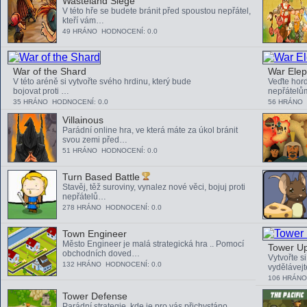
Wasteland Siege
V této hře se budete bránit před spoustou nepřátel,
kteří vám…
49 HRÁNO HODNOCENÍ: 0.0
War of the Shard
War Elep
V této aréně si vytvořte svého hrdinu, který bude
Veďte hord
bojovat proti …
nepřátelů
35 HRÁNO HODNOCENÍ: 0.0
56 HRÁNO 
Villainous
Parádní online hra, ve která máte za úkol bránit
svou zemi před…
51 HRÁNO HODNOCENÍ: 0.0
Turn Based Battle
Stavěj, těž suroviny, vynalez nové věci, bojuj proti
nepřátelů…
278 HRÁNO HODNOCENÍ: 0.0
Town Engineer
Město Engineer je malá strategická hra .. Pomocí
Tower Up
obchodních doved…
Vytvořte s
132 HRÁNO HODNOCENÍ: 0.0
vydělávej
106 HRÁNO
Tower Defense
Parádní strategie, kde je pro vás přichystáno