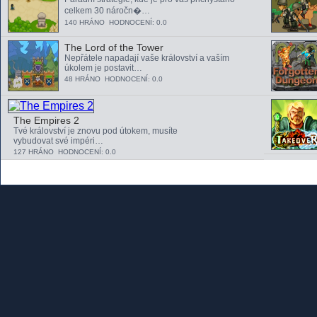
celkem 30 náročn�…
140 HRÁNO HODNOCENÍ: 0.0
The Lord of the Tower
Nepřátele napadají vaše království a vaším
úkolem je postavit…
48 HRÁNO HODNOCENÍ: 0.0
The Empires 2
Tvé království je znovu pod útokem, musíte
vybudovat své impéri…
127 HRÁNO HODNOCENÍ: 0.0