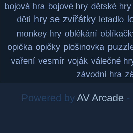
bojová hra
bojové hry
dětské hry
hry se zvířátky
l
děti
letadlo
monkey hry
oblékání
oblíkačk
puzzl
opička
opičky
plošinovka
vaření
vesmír
voják
válečné hr
závodní hra
z
Powered by
AV Arcade
-