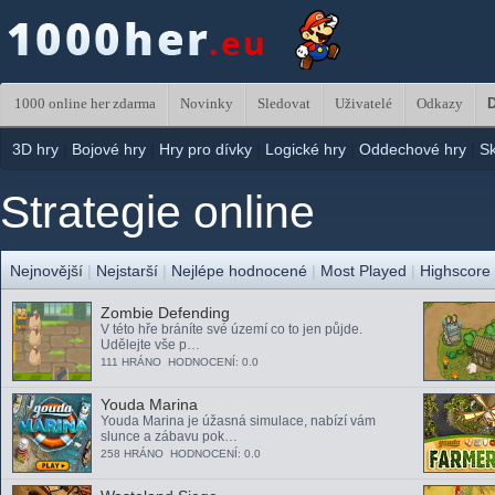
1000 online her zdarma
Novinky
Sledovat
Uživatelé
Odkazy
D
3D hry
|
Bojové hry
|
Hry pro dívky
|
Logické hry
|
Oddechové hry
|
S
Strategie online
Nejnovější
|
Nejstarší
|
Nejlépe hodnocené
|
Most Played
|
Highscore
Zombie Defending
V této hře bráníte své území co to jen půjde.
Udělejte vše p…
111 HRÁNO HODNOCENÍ: 0.0
Youda Marina
Youda Marina je úžasná simulace, nabízí vám
slunce a zábavu pok…
258 HRÁNO HODNOCENÍ: 0.0