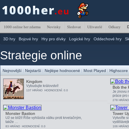
1000 online her zdarma
Novinky
Sledovat
Uživatelé
Odkazy
D
3D hry
|
Bojové hry
|
Hry pro dívky
|
Logické hry
|
Oddechové hry
|
S
Strategie online
Nejnovější
|
Nejstarší
|
Nejlépe hodnocené
|
Most Played
|
Highscore
Kingdom
Vybudujte království!
Bob the 
137 HRÁNO HODNOCENÍ: 0.0
Je znovu 
práce pro
278 HRÁNO
Monster Bastion
Tower Up
Už se blíží! Říše vyhlásila válku proti krvelačným,
Vytvořte s
takže …
vydělávej
83 HRÁNO HODNOCENÍ: 0.0
106 HRÁNO