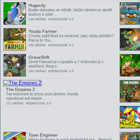
Hugecity
Budte starostou ve městě. Vaším úkolem je stavět
budovy a vybír…
148 HRÁNO HODNOCENÍ: 0.0
Youda Farmer
Chcete zažít život na venkově, jako nikdy předtím?
Pak je tu You…
255 HRÁNO HODNOCENÍ: 0.0
GraveShift
Země Fairosel je v úpadku a 7 království je v
obklíčení. Ring o…
100 HRÁNO HODNOCENÍ: 0.0
The Empires 2
Tvé království je znovu pod útokem, musíte
vybudovat své impéri…
127 HRÁNO HODNOCENÍ: 0.0
Town Engineer
Město Engineer je malá strategická hra .. Pomocí