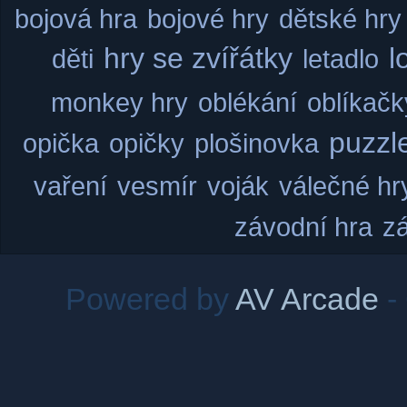
bojová hra
bojové hry
dětské hry
hry se zvířátky
l
děti
letadlo
monkey hry
oblékání
oblíkačk
puzzl
opička
opičky
plošinovka
vaření
vesmír
voják
válečné hr
závodní hra
z
Powered by
AV Arcade
-