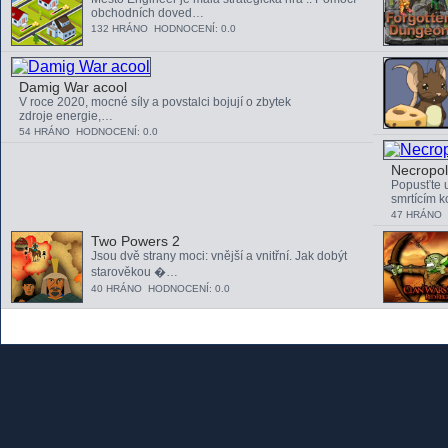
obchodních doved…
132 HRÁNO HODNOCENÍ: 0.0
Damig War acool
V roce 2020, mocné síly a povstalci bojují o zbytek
zdroje energie,…
54 HRÁNO HODNOCENÍ: 0.0
Necropol
Popusťte 
smrtícím 
47 HRÁNO 
Two Powers 2
Jsou dvě strany moci: vnější a vnitřní. Jak dobýt
starověkou �…
40 HRÁNO HODNOCENÍ: 0.0