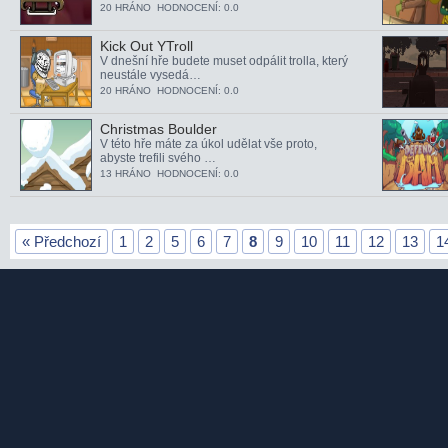
20 HRÁNO HODNOCENÍ: 0.0
Kick Out YTroll
V dnešní hře budete muset odpálit trolla, který
neustále vysedá…
20 HRÁNO HODNOCENÍ: 0.0
Christmas Boulder
V této hře máte za úkol udělat vše proto,
abyste trefili svého …
13 HRÁNO HODNOCENÍ: 0.0
« Předchozí
1
2
5
6
7
8
9
10
11
12
13
1