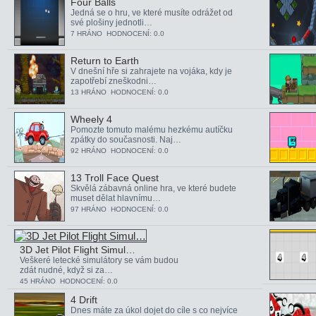
Four Balls
Jedná se o hru, ve které musíte odrážet od
své plošiny jednotli…
7 HRÁNO HODNOCENÍ: 0.0
Return to Earth
V dnešní hře si zahrajete na vojáka, kdy je
zapotřebí zneškodni…
13 HRÁNO HODNOCENÍ: 0.0
Wheely 4
Pomozte tomuto malému hezkému autíčku
zpátky do současnosti. Naj…
92 HRÁNO HODNOCENÍ: 0.0
13 Troll Face Quest
Skvělá zábavná online hra, ve které budete
muset dělat hlavnímu…
97 HRÁNO HODNOCENÍ: 0.0
3D Jet Pilot Flight Simul…
Veškeré letecké simulátory se vám budou
zdát nudné, když si za…
45 HRÁNO HODNOCENÍ: 0.0
4 Drift
Dnes máte za úkol dojet do cíle s co nejvíce