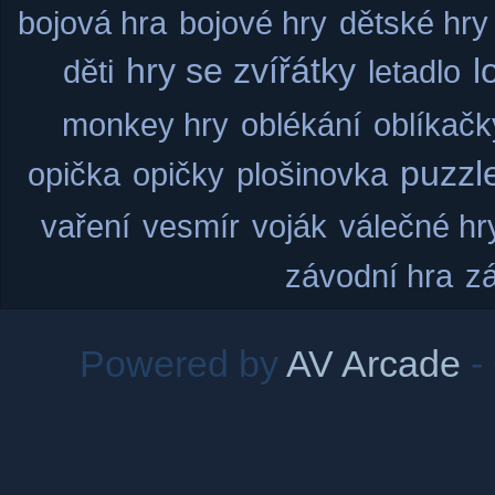
bojová hra
bojové hry
dětské hry
hry se zvířátky
l
děti
letadlo
monkey hry
oblékání
oblíkačk
puzzl
opička
opičky
plošinovka
vaření
vesmír
voják
válečné hr
závodní hra
z
Powered by
AV Arcade
-