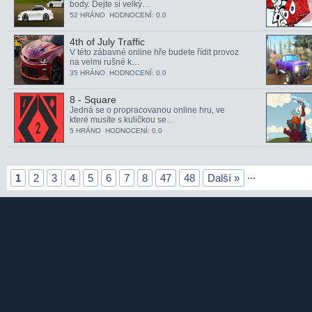
body. Dejte si velký…
52 HRÁNO HODNOCENÍ: 0.0
4th of July Traffic
V této zábavné online hře budete řídit provoz
na velmi rušné k…
35 HRÁNO HODNOCENÍ: 0.0
8 - Square
Jedná se o propracovanou online hru, ve
které musíte s kuličkou se…
5 HRÁNO HODNOCENÍ: 0.0
...
1
2
3
4
5
6
7
8
47
48
Další »