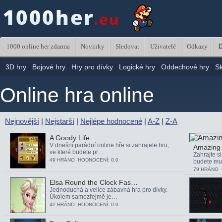
1000 online her zdarma
Novinky
Sledovat
Uživatelé
Odkazy
D
3D hry
|
Bojové hry
|
Hry pro dívky
|
Logické hry
|
Oddechové hry
|
S
Online hra online
Nejnovější
|
Nejstarší
|
Nejlépe hodnocené
|
A-Z
|
Z-A
A Goody Life
V dnešní parádní online hře si zahrajete hru,
Amazing 
ve které budete pr…
Zahrajte si
49 HRÁNO HODNOCENÍ: 0.0
budete mu
79 HRÁNO 
Elsa Round the Clock Fas…
Jednoduchá a velice zábavná hra pro dívky.
Úkolem samozřejmě je…
42 HRÁNO HODNOCENÍ: 0.0