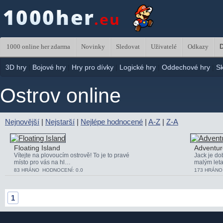
1000 online her zdarma
Novinky
Sledovat
Uživatelé
Odkazy
D
3D hry
|
Bojové hry
|
Hry pro dívky
|
Logické hry
|
Oddechové hry
|
S
Ostrov online
Nejnovější
|
Nejstarší
|
Nejlépe hodnocené
|
A-Z
|
Z-A
Floating Island
Adventur
Vítejte na plovoucím ostrově! To je to pravé
Jack je do
místo pro vás na hl…
malým let
83 HRÁNO HODNOCENÍ: 0.0
173 HRÁNO
1