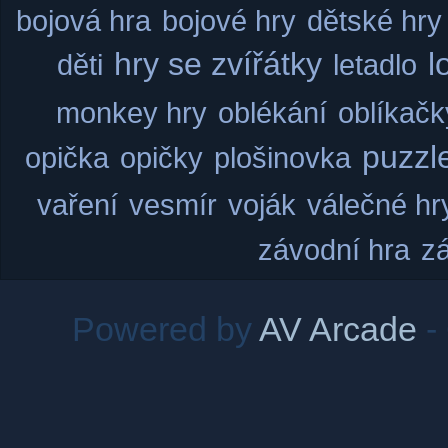
bojová hra
bojové hry
dětské hry
hry se zvířátky
l
děti
letadlo
monkey hry
oblékání
oblíkačk
puzzl
opička
opičky
plošinovka
vaření
vesmír
voják
válečné hr
závodní hra
z
Powered by
AV Arcade
-