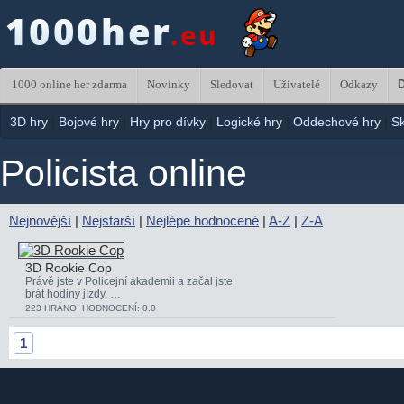
1000 online her zdarma
Novinky
Sledovat
Uživatelé
Odkazy
D
3D hry
|
Bojové hry
|
Hry pro dívky
|
Logické hry
|
Oddechové hry
|
S
Policista online
Nejnovější
|
Nejstarší
|
Nejlépe hodnocené
|
A-Z
|
Z-A
3D Rookie Cop
Právě jste v Policejní akademii a začal jste
brát hodiny jízdy. …
223 HRÁNO HODNOCENÍ: 0.0
1