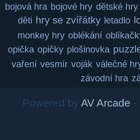
bojová hra
bojové hry
dětské hry
hry se zvířátky
l
děti
letadlo
monkey hry
oblékání
oblíkačk
puzzl
opička
opičky
plošinovka
vaření
vesmír
voják
válečné hr
závodní hra
z
Powered by
AV Arcade
-